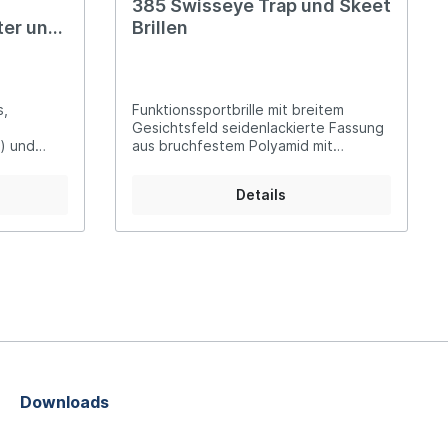
385 Swisseye Trap und Skeet
ter und
Brillen
s,
Funktionssportbrille mit breitem
Gesichtsfeld seidenlackierte Fassung
) und
aus bruchfestem Polyamid mit
n alle
längenverstellbaren Bügeln inklusive
rung im
drei Wechselgläsern: rauchgrau,
Details
orange und klar
mm 374:
mm
Downloads