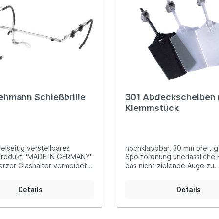
er Luftgewehre
ngkorne
Zubehör für Iris-Ring
her KK-Gewehre
erli Luftgewehre
is
rauch Luftgewehre
ehmann Schießbrille
301 Abdeckscheiben 
Klemmstück
ielseitig verstellbares
hochklappbar, 30 mm breit 
sprodukt "MADE IN GERMANY"
Sportordnung unerlässliche 
rzer Glashalter vermeidet
das nicht zielende Auge zu
en Glashalterdurchmesser
entlasteninkl. Klemmstück 3
n alle Richtungen verstellbar
Abdeckscheibe schwarz 301
Details
Details
el stufenlos in der Länge
Abdeckscheibe transparent
r durch die stufenlos
Abdeckscheibe weiß
tellbare Stegstütze
 geeignet für