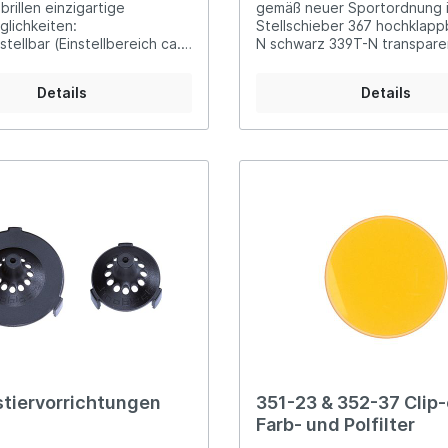
brillen einzigartige
gemäß neuer Sportordnung i
dhabung Material:
glichkeiten:
Stellschieber 367 hochklappbar 3
rutheniert, Edelstahl, Silikon,
tellbar (Einstellbereich ca.
N schwarz 339T-N transpare
stDie Brille wird, abhängig
henverstellbar
N weiß
nden Auge, für Rechts- oder
ereich ca. 35 mm)
zen geliefert. Sie wird
Details
Details
tellbar (Einstellbereich ca.
äßig mit einem 23 mm
r und einer Bügellänge von
h338T-PRO transparent338W-
liefert. Wahlweise gibt es
 338S-PRO schwarz
 den 37 mm Glashalter und
erer Längen
tiervorrichtungen
351-23 & 352-37 Clip
Farb- und Polfilter