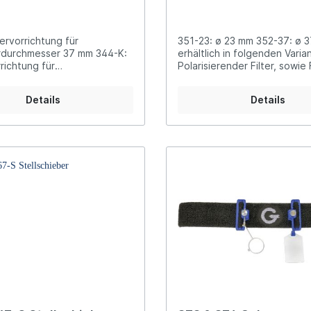
ervorrichtung für
351-23: ø 23 mm 352-37: ø 
rdurchmesser 37 mm 344-K:
erhältlich in folgenden Varia
richtung für
Polarisierender Filter, sowie 
rdurchmesser 23 mm
in gelb, orange, amethyst, g
und grau Filter werden einfac
Details
Details
on Träger 351T23 oder 352
eingesetzt