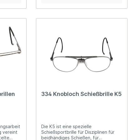
rsell
höhenverstellbarer Glashalter
gummierte, flexible Brillenbügelenden
hochklappbare Abdeckscheibe
reit)alle
stabiles Etui
rillen
334 Knobloch Schießbrille K5
ungsarbeit
Die K5 ist eine spezielle
g vereint
Schießsportbrille für Disziplinen für
telte
beidhändiges Schießen, für