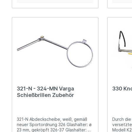
höhenverstellbarer Glashalter
individuel
gummierte, flexible Brillenbügelenden
Stegstütz
hochklappbare Abdeckscheibe
Winkel-Gla
stabiles Etui
Abdecksch
Klemmstüc
321-N - 324-MN Varga
330 Kno
Schießbrillen Zubehör
321-N Abdeckscheibe, weiß, gemäß
Durch die
neuer Sportordnung 326 Glashalter: ø
versetzte
23 mm, gekröpft 326-37 Glashalter: ø
Modell K2 