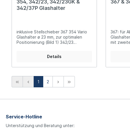
354, 342/23, 342/23GK &
367 & 3
342/37P Glashalter
inklusive Stellschieber 367 354 Vario
367: für 
Glashalter ø 23 mm, zur optimalen
Glashalter
Positionierung (Bild 1) 342/23
mit zweit
Glashalter ø 23 mm, gerade (Bild 2)
gleichzei
342/23GK Glashalter ø 23 mm,
Glashalte
Details
gekröpft (Bild 3) 342/37P Glashalter ø
37 mm (Bild 4)
1
2
Service-Hotline
Unterstützung und Beratung unter: