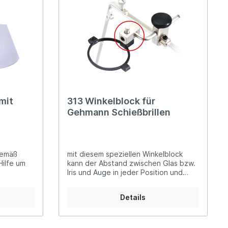
korne
Wasserwaagen
mit
313 Winkelblock für
Gehmann Schießbrillen
gemäß
mit diesem speziellen Winkelblock
Hilfe um
kann der Abstand zwischen Glas bzw.
Iris und Auge in jeder Position und
05 301S-N:
Entfernung fixiert werden
T-N:
Details
 301W-N: