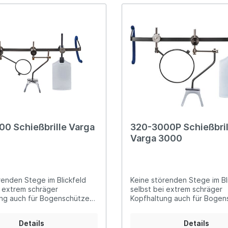
chützen Nasensteg aus
glichem Silikon in der Breite
r vierkantige
lemente und kleine
auben garantieren einen
esten Sitz von Glas und/oder
sche Silikon
elenden für sicheren Halt
 des Brillengestells lässt sich
 unterschiedlich
en Brillenbügel individuell
Auslieferung im coolen
offer aus EVA 990 (Bild 4 u.
0 Schießbrille Varga
320-3000P Schießbril
Varga 3000
renden Stege im Blickfeld
Keine störenden Stege im Bl
i extrem schräger
selbst bei extrem schräger
ng auch für Bogenschützen
Kopfhaltung auch für Bogen
Glashalterdurchmesser ø 23
geeignet Glashalterdurchme
mm - Pistole
Details
Details
sstattung:abgewinkelte,
Ausstattung:abgewinkelte, in