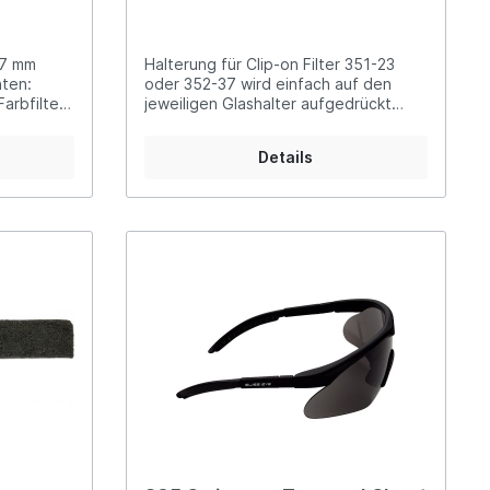
37 mm
Halterung für Clip-on Filter 351-23
nten:
oder 352-37 wird einfach auf den
Farbfilter
jeweiligen Glashalter aufgedrückt
rün, braun
351T23: ø 23 mm 352T37: ø 37 mm
h in Clip-
Details
T37