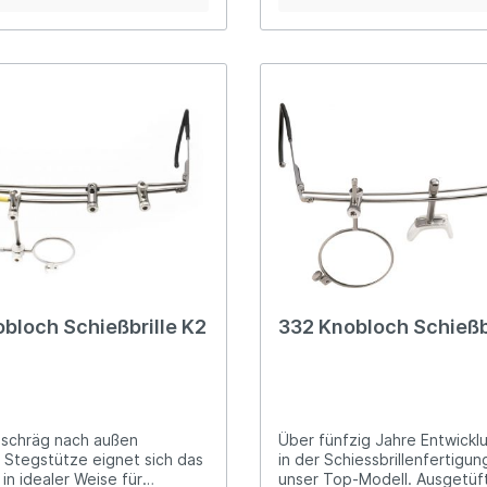
l einstellbare
einstellbare Stegstützeunive
euniversell positionierbarer
positionierbarer Winkel-
shalterinklusive Etui und
Glashalterinklusive Etui und
eibe weiß (30 mm breit)alle
Abdeckscheibe weiß (30 mm b
ke aus Aluminium
Klemmstücke aus Aluminium
bloch Schießbrille K2
332 Knobloch Schießb
 schräg nach außen
Über fünfzig Jahre Entwickl
 Stegstütze eignet sich das
in der Schiessbrillenfertigun
in idealer Weise für
unser Top-Modell. Ausgetüf