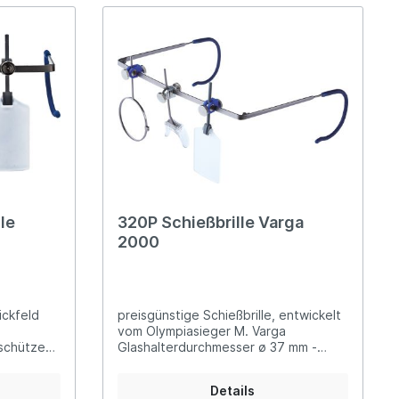
le
320P Schießbrille Varga
2000
ickfeld
preisgünstige Schießbrille, entwickelt
vom Olympiasieger M. Varga
schützen
Glashalterdurchmesser ø 37 mm -
sser ø 37
Pistole Ausstattung: Nasensteg in
Höhe und Neigung verstellbar
Details
dividuell
schwenkbarer, seitlich- und