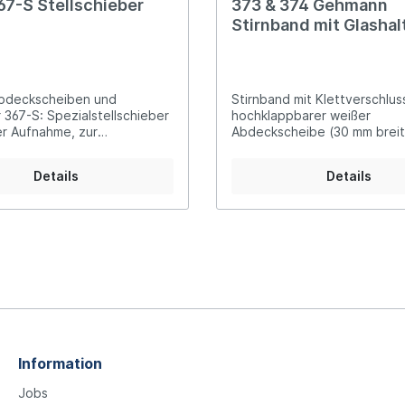
67-S Stellschieber
373 & 374 Gehmann
Stirnband mit Glashal
Abdeckscheibe
Abdeckscheiben und
Stirnband mit Klettverschlus
 367-S: Spezialstellschieber
hochklappbarer weißer
er Aufnahme, zur
Abdeckscheibe (30 mm breit
tigen Befestigung von
Winkel-Glashalter Halterung i
r und Abdeckscheibe
Richtungen einstellbar Liefe
Details
Details
stabilen Etui 373:
Glashalterdurchmesser: 23 
Glashalterdurchmesser: 37 
Information
Jobs