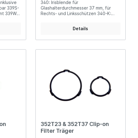
nklusive
340: Irisblende für
39S-
Glashalterdurchmesser 37 mm, für
nt 339W-
Rechts- und Linksschützen 340-K:
Irisblende für Glashalterdurchmesser
23 mm, für Rechts- und Linksschützen
Details
-on
352T23 & 352T37 Clip-on
Filter Träger