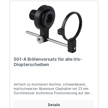
501-A Brillenvorsatz für alle Iris-
Diopterscheiben
einfach zu montieren leichter, schwenkbarer,
mattschwarzer Aluminium Glashalter mit 23 mm
Durchmesser stufenlose Positionierung auf der
Edelstahl-Führungsschiene Stahlgewindeadapter
mit Führungsnut zur Aufnahme aller Iris-
Details
Diopterscheiben inklusive Aufnahme-Gewinde