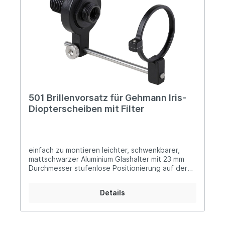
501 Brillenvorsatz für Gehmann Iris-
Diopterscheiben mit Filter
einfach zu montieren leichter, schwenkbarer,
mattschwarzer Aluminium Glashalter mit 23 mm
Durchmesser stufenlose Positionierung auf der
Edelstahl-Führungsschiene inklusive Stahladapter
mit Führungsnut zur Festmontage auf allen neuen
Details
Gehmann Iris-Diopterscheiben mit Farb- und/oder
Polfiltern, bei welchen sich der
Stahlgewindestutzen abschrauben lässt