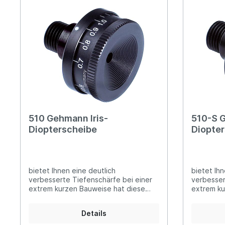
Feinwerkbau Luftpistolen
Fein
Feinwerkbau KK-Pistolen
Steyr
Steyr Luftpistolen
Walth
Korntunnel
Iris-Ri
Walther Luftpistolen
Walt
Walther Sportpistolen
Hämm
Kornoptiken etc.
Bogenir
Hämmerli Luftpistolen
Weih
Weihrauch Luftpistolen
510 Gehmann Iris-
510-S G
Diopterscheibe
Diopte
bietet Ihnen eine deutlich
bietet Ihn
verbesserte Tiefenschärfe bei einer
verbesser
extrem kurzen Bauweise hat diese
extrem ku
patentierte Iris-Diopterscheibe einen
patentier
stufenlosen Verstellbereich von 0,5 -
stufenlos
Details
3,0 mm alle Innenkurven der
3,0 mm al
Lamellensegmente sind mit
Lamellens