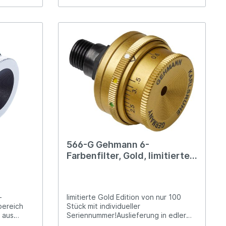
nlosen
0 mmalle
egmente
n
e völlig
n
etem
g wie bei
 besonders
en mit dem
, daher
ung
en werden
566-G Gehmann 6-
r
Farbenfilter, Gold, limitierte
Auflage
ng der
erte
-
limitierte Gold Edition von nur 100
de M9,5x1
bereich
Stück mit individueller
r aus
Seriennummer!Auslieferung in edler
nd
Holzschatulle mit integrierter