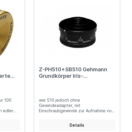
Zentriereinheit
korne
Wasserwaagen
Z-PH510+SB510 Gehmann
ierte
Grundkörper Iris-
Diopterscheibe
ur 100
wie 510 jedoch ohne
Gewindeadapter, mit
n edler
Einschraubgewinde zur Aufnahme von
ne
z.B. Diopteroptiken (Art. Nr. 50300-0
und 50309) oder Gewindeadapter für
Details
em kurzen
z.B. Redfield-Parker-Hale, Sauer-Busk
te Iris-
und Karabiner Modell 31