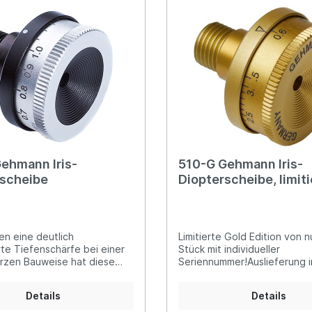
werkbau KK-Gewehre
 Luftgewehre
er Luftgewehre
ngkorne
Zubehör für Iris-Ring
her KK-Gewehre
erli Luftgewehre
is
rauch Luftgewehre
ehmann Iris-
510-G Gehmann Iris-
rscheibe
Diopterscheibe, limit
Gold Edition
en eine deutlich
Limitierte Gold Edition von n
te Tiefenschärfe bei einer
Stück mit individueller
rzen Bauweise hat diese
Seriennummer!Auslieferung i
te Iris-Diopterscheibe einen
Holzschatullebietet Ihnen ei
en Verstellbereich von 0,5 -
deutlich verbesserte
Details
Details
le Innenkurven der
Tiefenschärfebei einer extr
egmente sind mit
Bauweise hat diese patentier