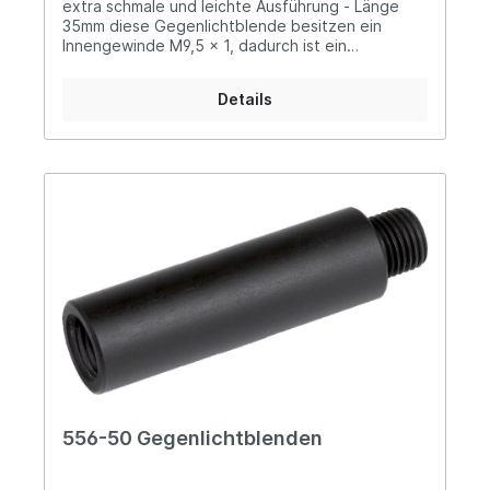
extra schmale und leichte Ausführung - Länge
35mm diese Gegenlichtblende besitzen ein
Innengewinde M9,5 x 1, dadurch ist ein
Zusammenschrauben möglich um verschiedene
Längen zu erzielen zusätzlich auch als
Details
Rückverlagerung der Iris-Diopterscheiben
einsetzbar erhältlich in drei unterschiedlichen
Längen: 556-25: 25 mm 556-35: 35 mm 556-50:
50 mm
556-50 Gegenlichtblenden