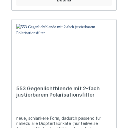
Sehfeldgröße, als auch der Lichteinfall effektiv
regulieren, zudem lässt sich das Korn leichter
zentrieren die Iris ist auf der Halteplatte in alle
Richtungen um 2 mm verschiebbar einfache
Einstellung während des Schießens
553 Gegenlichtblende mit 2-fach
justierbarem Polarisationsfilter
neue, schlankere Form, dadurch passend für
nahezu alle Diopterfabrikate (nur teilweise