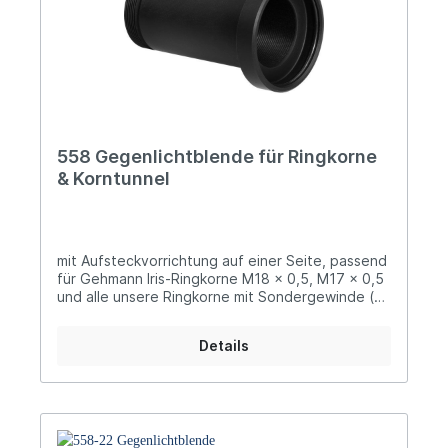
558 Gegenlichtblende für Ringkorne
& Korntunnel
mit Aufsteckvorrichtung auf einer Seite, passend
für Gehmann Iris-Ringkorne M18 x 0,5, M17 x 0,5
und alle unsere Ringkorne mit Sondergewinde (1)
zudem mit Gewinde M18 x 0,5 auf der anderen
Seite zum Einschrauben in den Korntunnel (2),
Details
oder in unsere Kornoptiken mit Innengewinde
oder mittels Adapter 5018 auch in alle neuen
Gehmann Iris-Ringkorne mit Gewinde M18 x 0,5
(3)