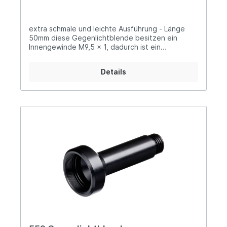
extra schmale und leichte Ausführung - Länge
50mm diese Gegenlichtblende besitzen ein
Innengewinde M9,5 x 1, dadurch ist ein
Zusammenschrauben möglich um verschiedene
Längen zu erzielen zusätzlich auch als
Details
Rückverlagerung der Iris-Diopterscheiben
einsetzbar erhältlich in drei unterschiedlichen
Längen: 556-25: 25 mm 556-35: 35 mm 556-50:
50 mm