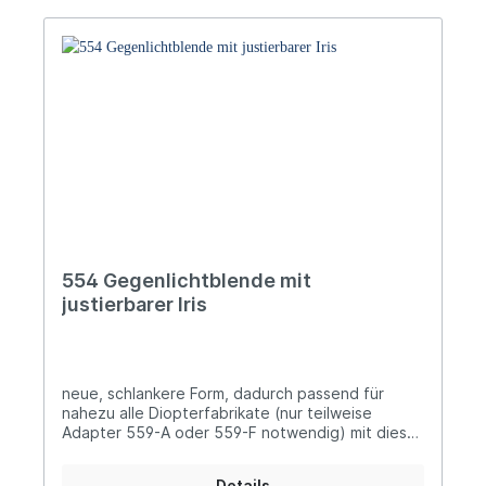
554 Gegenlichtblende mit
justierbarer Iris
neue, schlankere Form, dadurch passend für
nahezu alle Diopterfabrikate (nur teilweise
Adapter 559-A oder 559-F notwendig) mit dieser
besonders schlanken Gegenlichtblende, inklusive
integrierter Iris lässt sich sowohl die
Details