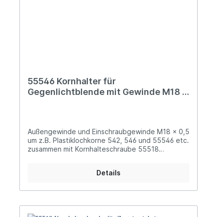
55546 Kornhalter für
Gegenlichtblende mit Gewinde M18 x
0,5
Außengewinde und Einschraubgewinde M18 x 0,5
um z.B. Plastiklochkorne 542, 546 und 55546 etc.
zusammen mit Kornhalteschraube 55518
befestigen zu können allseitig um 2 mm
verschiebbar zur idealen Positionierung
Details