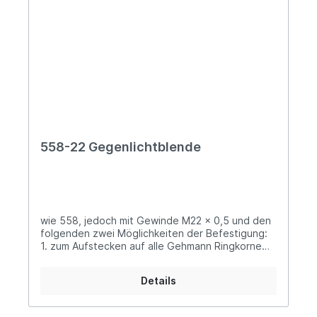
558-22 Gegenlichtblende
wie 558, jedoch mit Gewinde M22 x 0,5 und den
folgenden zwei Möglichkeiten der Befestigung:
1. zum Aufstecken auf alle Gehmann Ringkorne
mit Gewinde M22 x 0,5 (1) 2. zum Einschrauben in
den Korntunnel (2) oder mit Adapter 5022 auch in
Details
alle neuen Gehmann Iris-Ringkorne mit M22 x 0,5
Gewinde (3)