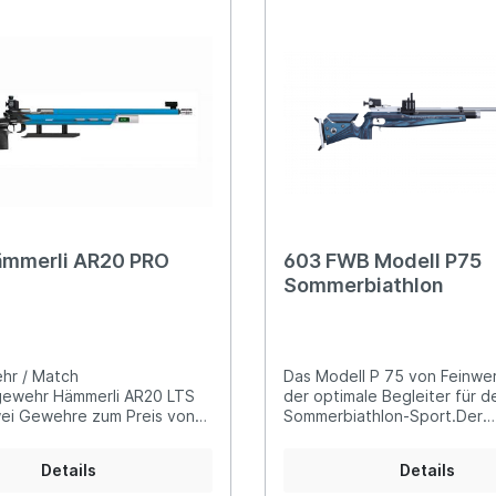
werkbau KK-Gewehre
 Luftgewehre
er Luftgewehre
ngkorne
Zubehör für Iris-Ring
her KK-Gewehre
erli Luftgewehre
is
rauch Luftgewehre
ämmerli AR20 PRO
603 FWB Modell P75
Sommerbiathlon
hr / Match
Das Modell P 75 von Feinwer
gewehr Hämmerli AR20 LTS
der optimale Begleiter für d
ei Gewehre zum Preis von
Sommerbiathlon-Sport.Der
s Hämmerli AR20 LTS Hybrid
ergonomisch ausgeformte Sc
 das ideale Einstiegsgewehr
Rechts- und Links-Schützen 
Details
Details
r in den Luftgewehr-
universelle Einsatzmöglichke
rt. In der Startausstattung
optimierter Repetierhebel e