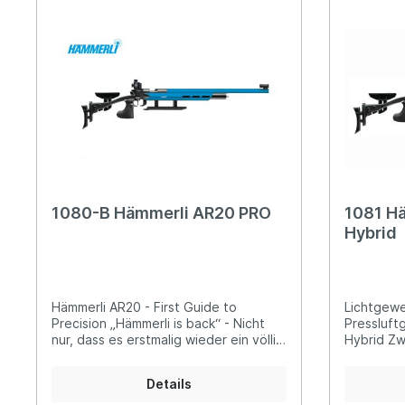
Feinwerkbau Luftpistolen
Fein
Feinwerkbau KK-Pistolen
Steyr
Steyr Luftpistolen
Walth
Korntunnel
Iris-Ri
Walther Luftpistolen
Walt
Walther Sportpistolen
Hämm
Kornoptiken etc.
Bogenir
Hämmerli Luftpistolen
Weih
Weihrauch Luftpistolen
1080-B Hämmerli AR20 PRO
1081 H
Hybrid
Hämmerli AR20 - First Guide to
Lichtgewe
Precision „Hämmerli is back“ - Nicht
Pressluft
nur, dass es erstmalig wieder ein völlig
Hybrid Zw
neu entwickeltes Hämmerli Match-
einem. Da
Luftgewehr aus Walther-Produktion
ist daher
Details
gibt, zusätzlich wurde auch eine
für Kinde
eigene Hämmerli Sportzubehör-
Schießspo