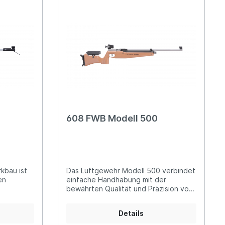
Zentriereinheit
korne
Wasserwaagen
608 FWB Modell 500
kbau ist
Das Luftgewehr Modell 500 verbindet
en
einfache Handhabung mit der
bewährten Qualität und Präzision von
haft für
Feinwerkbau - und das zu einem
bietet
günstigen Einstiegspreis. Auch bei
Details
iten.Ein
diesem Modell wird nicht auf den
rmöglicht
präzisen Feinwerkbau-Diopter