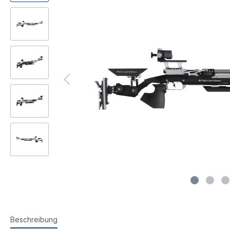
Steyr Luftpistolen
Walth
Korntunnel
Iris-Ri
Walther Luftpistolen
Walt
Walther Sportpistolen
Hämm
Kornoptiken etc.
Bogenir
Hämmerli Luftpistolen
Weih
Weihrauch Luftpistolen
Beschreibung