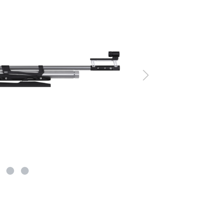
er Luftgewehre
ngkorne
Zubehör für Iris-Ring
her KK-Gewehre
erli Luftgewehre
is
rauch Luftgewehre