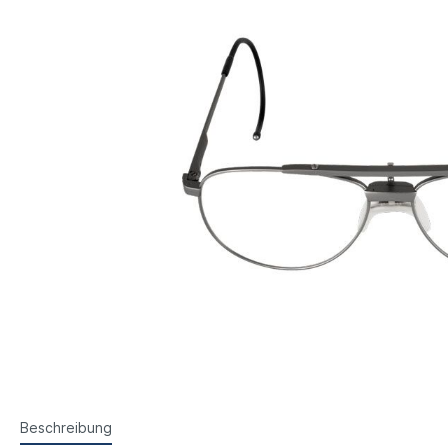
Steyr Luftpistolen
Walth
Korntunnel
Iris-Ri
Walther Luftpistolen
Walt
Walther Sportpistolen
Hämm
Kornoptiken etc.
Bogenir
Hämmerli Luftpistolen
Weih
Weihrauch Luftpistolen
Beschreibung