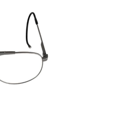
er Luftgewehre
ngkorne
Zubehör für Iris-Ring
her KK-Gewehre
erli Luftgewehre
is
rauch Luftgewehre