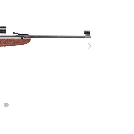
er Luftgewehre
ngkorne
Zubehör für Iris-Ring
her KK-Gewehre
erli Luftgewehre
is
rauch Luftgewehre