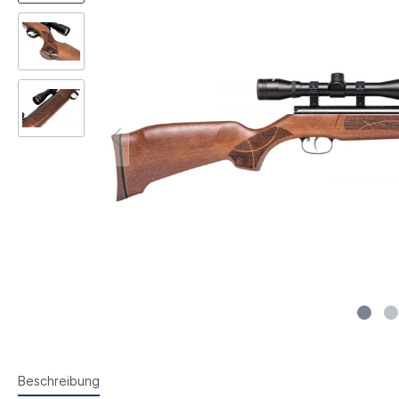
Steyr Luftpistolen
Walth
Korntunnel
Iris-Ri
Walther Luftpistolen
Walt
Walther Sportpistolen
Hämm
Kornoptiken etc.
Bogenir
Hämmerli Luftpistolen
Weih
Weihrauch Luftpistolen
Beschreibung