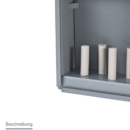
Steyr Luftpistolen
Walth
Korntunnel
Iris-Ri
Walther Luftpistolen
Walt
Walther Sportpistolen
Hämm
Kornoptiken etc.
Bogenir
Hämmerli Luftpistolen
Weih
Weihrauch Luftpistolen
Beschreibung