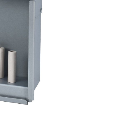
er Luftgewehre
ngkorne
Zubehör für Iris-Ring
her KK-Gewehre
erli Luftgewehre
is
rauch Luftgewehre