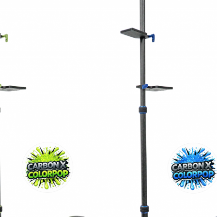
er Luftgewehre
ngkorne
Zubehör für Iris-Ring
her KK-Gewehre
erli Luftgewehre
is
rauch Luftgewehre