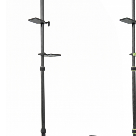
Steyr Luftpistolen
Walth
Korntunnel
Iris-Ri
Walther Luftpistolen
Walt
Walther Sportpistolen
Hämm
Kornoptiken etc.
Bogenir
Hämmerli Luftpistolen
Weih
Weihrauch Luftpistolen