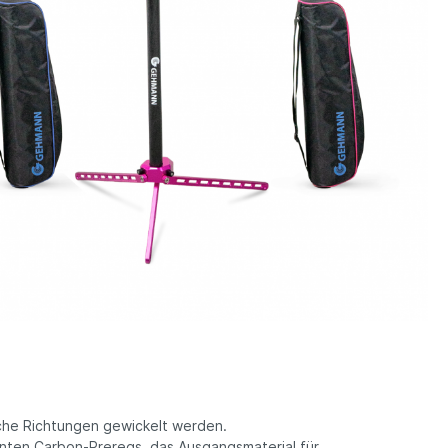
iche Richtungen gewickelt werden.
nnten Carbon-Preregs, das Ausgangsmaterial für