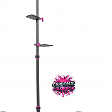
korne
Wasserwaagen